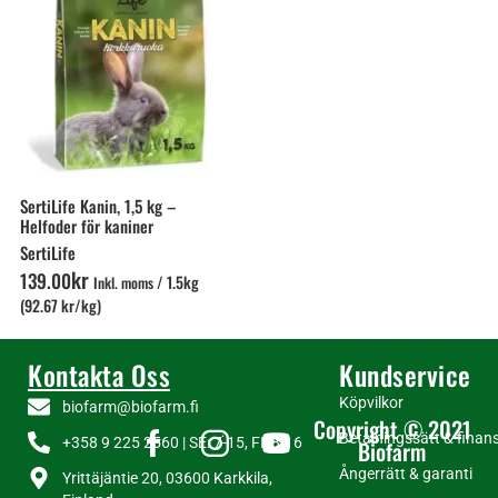
SertiLife Kanin, 1,5 kg –
Helfoder för kaniner
SertiLife
kr
139
.
00
/
1.5kg
Inkl. moms
(92.67 kr/kg)
Kontakta Oss
Kundservice
Köpvilkor
biofarm@biofarm.fi
Copyright © 2021
Betalningssätt & finans
+358 9 225 2560 | SE: 7-15, FI: 8-16
Biofarm
Ångerrätt & garanti
Yrittäjäntie 20, 03600 Karkkila,