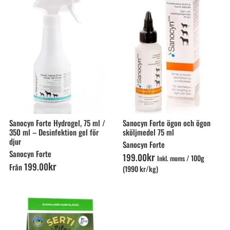
Sanocyn Forte Hydrogel, 75 ml /
Sanocyn Forte ögon och ögon
350 ml – Desinfektion gel för
sköljmedel 75 ml
djur
Sanocyn Forte
Sanocyn Forte
kr
199
.
00
/
100g
Inkl. moms
kr
199
.
00
Från
(1990 kr/kg)