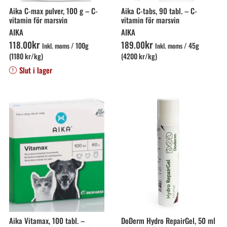
Aika C-max pulver, 100 g – C-
Aika C-tabs, 90 tabl. – C-
vitamin för marsvin
vitamin för marsvin
AIKA
AIKA
kr
kr
118
.
00
189
.
00
/
100g
/
45g
Inkl. moms
Inkl. moms
(1180 kr/kg)
(4200 kr/kg)
Slut i lager
Aika Vitamax, 100 tabl. –
DoDerm Hydro RepairGel, 50 ml