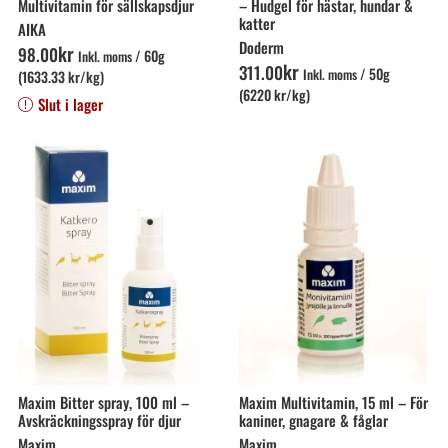
Multivitamin för sällskapsdjur
– Hudgel för hästar, hundar &
katter
AIKA
Doderm
kr
98
.
00
/
60g
Inkl. moms
kr
311
.
00
/
50g
Inkl. moms
(1633.33 kr/kg)
(6220 kr/kg)
Slut i lager
Maxim Bitter spray, 100 ml –
Maxim Multivitamin, 15 ml – För
Avskräckningsspray för djur
kaniner, gnagare & fåglar
Maxim
Maxim