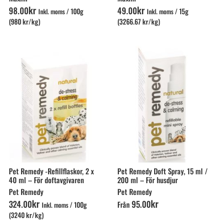
kr
kr
98
.
00
49
.
00
/
100g
/
15g
Inkl. moms
Inkl. moms
(980 kr/kg)
(3266.67 kr/kg)
Pet Remedy -Refillflaskor, 2 x
Pet Remedy Doft Spray, 15 ml /
40 ml – För doftavgivaren
200 ml – För husdjur
Pet Remedy
Pet Remedy
kr
kr
324
.
00
95
.
00
Från
/
100g
Inkl. moms
(3240 kr/kg)