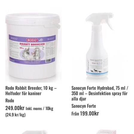
Rodo Rabbit Breeder, 10 kg –
Sanocyn Forte Hydrobad, 75 ml /
Helfoder för kaniner
350 ml – Desinfektion spray för
alla djur
Rodo
Sanocyn Forte
kr
249
.
00
/
10kg
Inkl. moms
kr
199
.
00
Från
(24.9 kr/kg)