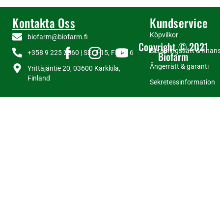
Kontakta Oss
Kundservice
Köpvilkor
biofarm@biofarm.fi
Copyright © 2021
Betalningssätt & finans
+358 9 225 2560 | SE: 7-15, FI: 8-16
Biofarm
Ångerrätt & garanti
Yrittäjäntie 20, 03600 Karkkila,
Finland
Sekretessinformation