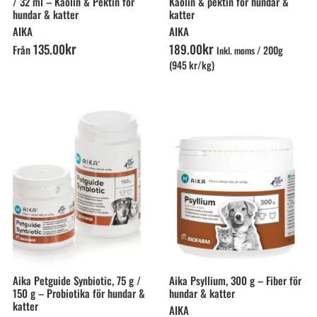
/ 32 ml – Kaolin & Pektin för
Kaolin & pektin för hundar &
hundar & katter
katter
AIKA
AIKA
kr
kr
135
.
00
189
.
00
Från
/
200g
Inkl. moms
(945 kr/kg)
Aika Petguide Synbiotic, 75 g /
Aika Psyllium, 300 g – Fiber för
150 g – Probiotika för hundar &
hundar & katter
katter
AIKA