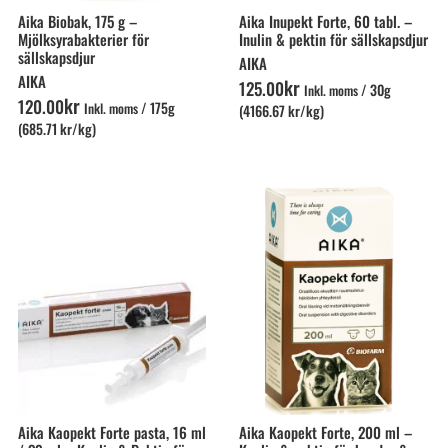
Aika Biobak, 175 g –
Aika Inupekt Forte, 60 tabl. –
Mjölksyrabakterier för
Inulin & pektin för sällskapsdjur
sällskapsdjur
AIKA
AIKA
kr
125
.
00
/
30g
Inkl. moms
kr
120
.
00
/
175g
Inkl. moms
(4166.67 kr/kg)
(685.71 kr/kg)
Aika Kaopekt Forte pasta, 16 ml
Aika Kaopekt Forte, 200 ml –