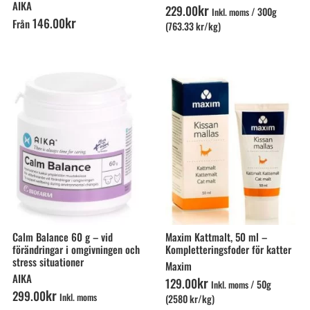
AIKA
kr
229
.
00
/
300g
Inkl. moms
kr
146
.
00
Från
(763.33 kr/kg)
Calm Balance 60 g – vid
Maxim Kattmalt, 50 ml –
förändringar i omgivningen och
Kompletteringsfoder för katter
stress situationer
Maxim
AIKA
kr
129
.
00
/
50g
Inkl. moms
kr
299
.
00
Inkl. moms
(2580 kr/kg)