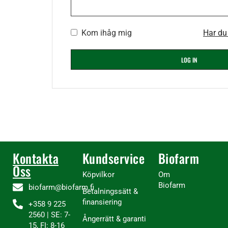
Kom ihåg mig
Har du
LOG IN
Kontakta
Kundservice
Biofarm
Oss
Köpvilkor
Om
Biofarm
biofarm@biofarm.fi
Betalningssätt &
finansiering
+358 9 225
2560 | SE: 7-
Ångerrätt & garanti
15, FI: 8-16