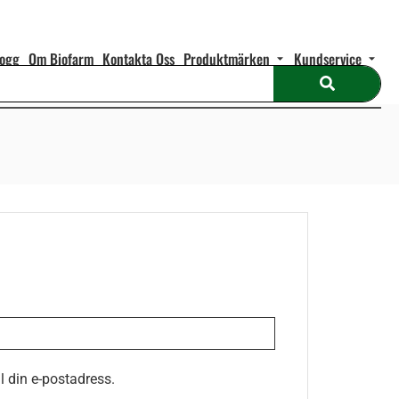
logg
Om Biofarm
Kontakta Oss
Produktmärken
Kundservice
ll din e-postadress.