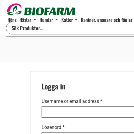
Höns
Hästar
Hundar
Katter
Kaniner, gnagare och fåglar
Logga in
Username or email address
*
Lösenord
*