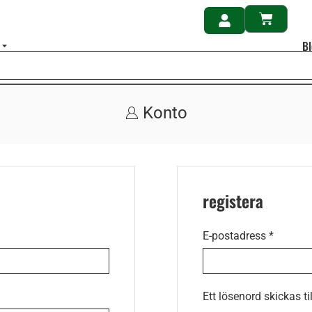
B
Konto
registera
E-postadress
*
Ett lösenord skickas ti