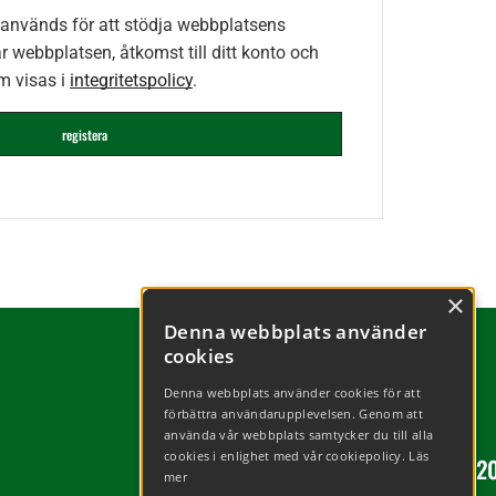
 används för att stödja webbplatsens
r webbplatsen, åtkomst till ditt konto och
m visas i
integritetspolicy
.
registera
×
Denna webbplats använder
cookies
Denna webbplats använder cookies för att
förbättra användarupplevelsen. Genom att
använda vår webbplats samtycker du till alla
cookies i enlighet med vår cookiepolicy.
Läs
Copyright © 2
mer