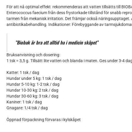
För att nå optimal effekt rekommenderas att vatten tillsätts till BIO
Enterococcus faecium från dess frystorkade tillstånd för snabb repr
tarmen från mekanisk irritation. Det främjar också näringsupptaget. 
antibiotikabehandling. Indikationer: Förebyggande av tarmsjukdomar 
”Biobak är bra att alltid ha i medicin skåpet”
Bruksanvisning och dosering:
1 tsk = 3,5 g. Tillsätt lite vatten och blanda i maten. Ges under 3-4 da
Katter: 1 tsk / dag
Hundar under 5 kg: 1 tsk / dag
Hundar 5-10 kg: 1-2 tsk / dag
Hundar 10-30 kg: 2 tsk / dag
Hundar 30-60 kg: 3 tsk / dag
Kaniner: 1 tsk / dag
Gnagare: 1/4 tsk / dag
Öppnad förpackning förvaras i kylskåpet