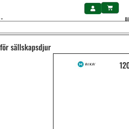
B
för sällskapsdjur
12