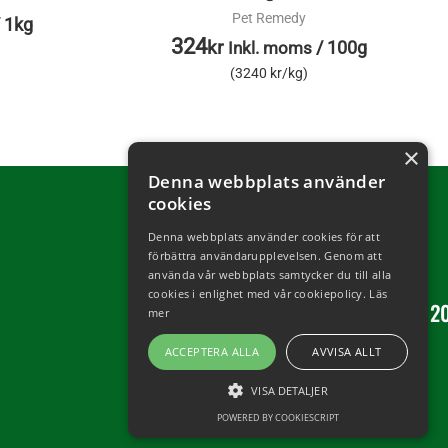
Pet Remedy
/
1kg
324
kr
/
100g
Inkl. moms
(3240 kr/kg)
×
Denna webbplats använder
cookies
Denna webbplats använder cookies för att
förbättra användarupplevelsen. Genom att
använda vår webbplats samtycker du till alla
cookies i enlighet med vår cookiepolicy.
Läs
Copyright © 2
mer
ACCEPTERA ALLA
AVVISA ALLT
VISA DETALJER
POWERED BY COOKIESCRIPT