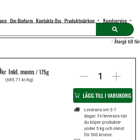
logg
Om Biofarm
Kontakta Oss
Produktmärken
Kundservice
Återgå till fö
0
In
Inkl. moms
kr
/
175g
stock
(685.71 kr/kg)
LÄGG TILL I VARUKORG
Leverans om 3-7
dagar. Fri leverans när
du köper produkter
under 5 kg och minst
för 500 kronor.