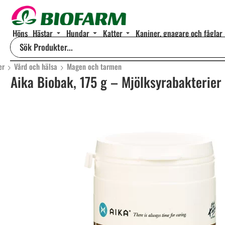
Höns
Hästar
Hundar
Katter
Kaniner, gnagare och fåglar
er
Vård och hälsa
Magen och tarmen
Aika Biobak, 175 g – Mjölksyrabakterier 