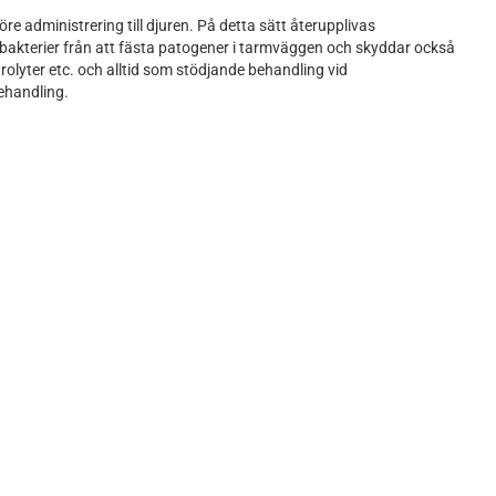
e administrering till djuren. På detta sätt återupplivas
 bakterier från att fästa patogener i tarmväggen och skyddar också
olyter etc. och alltid som stödjande behandling vid
ehandling.