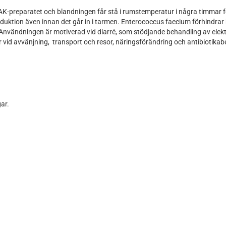
BAK-preparatet och blandningen får stå i rumstemperatur i några timmar för
oduktion även innan det går in i tarmen. Enterococcus faecium förhindrar
Användningen är motiverad vid diarré, som stödjande behandling av elektr
vid avvänjning, transport och resor, näringsförändring och antibiotikab
gar.