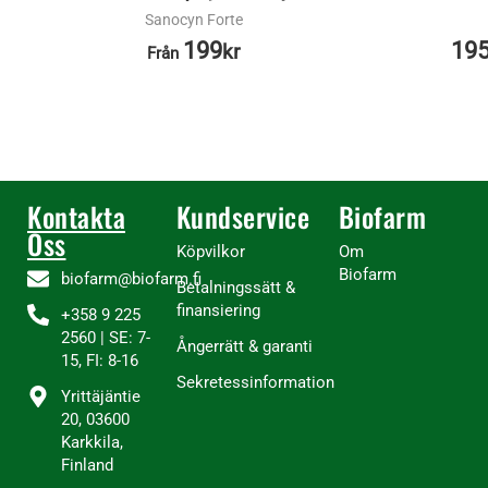
Sanocyn Forte
199
19
kr
Från
Kontakta
Kundservice
Biofarm
Oss
Köpvilkor
Om
Biofarm
biofarm@biofarm.fi
Betalningssätt &
finansiering
+358 9 225
2560 | SE: 7-
Ångerrätt & garanti
15, FI: 8-16
Sekretessinformation
Yrittäjäntie
20, 03600
Karkkila,
Finland