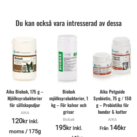
Du kan också vara intresserad av dessa
Aika Biobak, 175 g –
Biobak
Aika Petguide
Mjölksyrabakterier
mjölksyrabakterier, 1
Synbiotic, 75 g / 150
för sällskapsdjur
kg – För kalvar och
g – Probiotika för
grisar
hundar & katter
AIKA
120
Biobak
AIKA
kr
Inkl.
195
146
kr
kr
Inkl.
Från
/
175g
moms