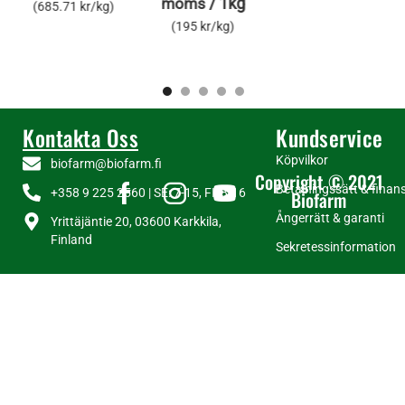
/
1kg
moms
(685.71 kr/kg)
(195 kr/kg)
Kontakta Oss
Kundservice
Köpvilkor
biofarm@biofarm.fi
Copyright © 2021
Betalningssätt & finans
+358 9 225 2560 | SE: 7-15, FI: 8-16
Biofarm
Ångerrätt & garanti
Yrittäjäntie 20, 03600 Karkkila,
Finland
Sekretessinformation