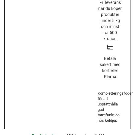
Fri leverans
när du köper
produkter
under 5 kg
och minst
för 500
kronor.
Betala
säkert med
kort eller
Klarna
Kompletteringsfoder
för att
upprätthålla
god
tarmfunktion
hos keldjur.