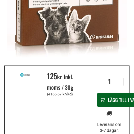
125
In
kr
Inkl.
stock
moms
/
30g
(4166.67 kr/kg)
LÄGG TILL I 
Leverans om
3-7 dagar.