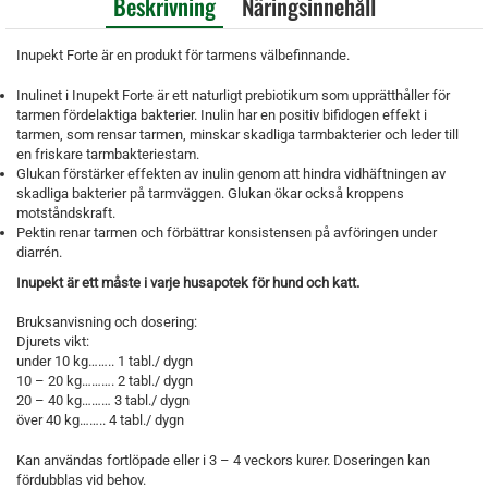
Beskrivning
Näringsinnehåll
Inupekt Forte är en produkt för tarmens välbefinnande.
Inulinet i Inupekt Forte är ett naturligt prebiotikum som upprätthåller för
tarmen fördelaktiga bakterier. Inulin har en positiv bifidogen effekt i
tarmen, som rensar tarmen, minskar skadliga tarmbakterier och leder till
en friskare tarmbakteriestam.
Glukan förstärker effekten av inulin genom att hindra vidhäftningen av
skadliga bakterier på tarmväggen. Glukan ökar också kroppens
motståndskraft.
Pektin renar tarmen och förbättrar konsistensen på avföringen under
diarrén.
Inupekt är ett måste i varje husapotek för hund och katt.
Bruksanvisning och dosering:
Djurets vikt:
under 10 kg…….. 1 tabl./ dygn
10 – 20 kg………. 2 tabl./ dygn
20 – 40 kg……… 3 tabl./ dygn
över 40 kg…….. 4 tabl./ dygn
Kan användas fortlöpade eller i 3 – 4 veckors kurer. Doseringen kan
fördubblas vid behov.