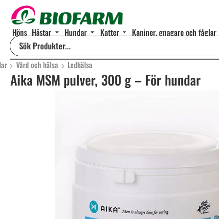
Höns
Hästar
Hundar
Katter
Kaniner, gnagare och fåglar
dar
Vård och hälsa
Ledhälsa
Aika MSM pulver, 300 g – För hundar