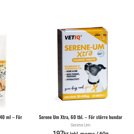
 40 ml – För
Serene Um Xtra, 60 tbl. – För större hundar
Serene Um
197
kr
/
60g