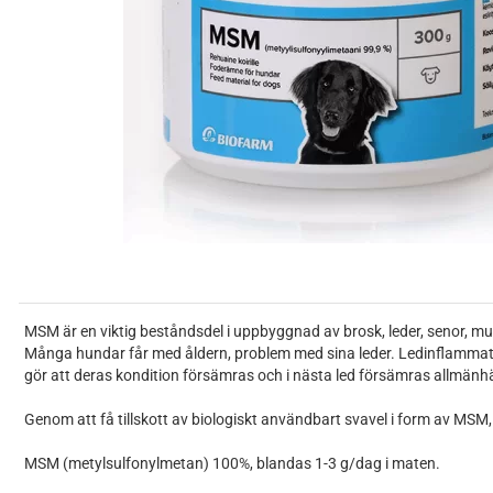
MSM är en viktig beståndsdel i uppbyggnad av brosk, leder, senor, mus
Många hundar får med åldern, problem med sina leder. Ledinflammation 
gör att deras kondition försämras och i nästa led försämras allmän
Genom att få tillskott av biologiskt användbart svavel i form av MSM, så
MSM (metylsulfonylmetan) 100%, blandas 1-3 g/dag i maten.