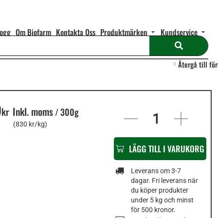
logg
Om Biofarm
Kontakta Oss
Produktmärken
Kundservice
Återgå till fö
9
In
Inkl. moms
kr
/
300g
stock
(830 kr/kg)
LÄGG TILL I VARUKORG
Leverans om 3-7
dagar. Fri leverans när
du köper produkter
under 5 kg och minst
för 500 kronor.