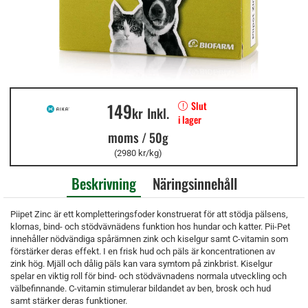
149
Slut
kr
Inkl.
i lager
moms
/
50g
(2980 kr/kg)
Beskrivning
Näringsinnehåll
Piipet Zinc är ett kompletteringsfoder konstruerat för att stödja pälsens,
klornas, bind- och stödvävnädens funktion hos hundar och katter. Pii-Pet
innehåller nödvändiga spårämnen zink och kiselgur samt C-vitamin som
förstärker deras effekt. I en frisk hud och päls är koncentrationen av
zink hög. Mjäll och dålig päls kan vara symtom på zinkbrist. Kiselgur
spelar en viktig roll för bind- och stödvävnadens normala utveckling och
välbefinnande. C-vitamin stimulerar bildandet av ben, brosk och hud
samt stärker deras funktioner.