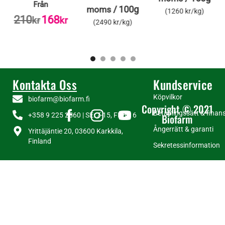
Från
/
100g
moms
(1260 kr/kg)
210
168
kr
kr
(2490 kr/kg)
Kontakta Oss
Kundservice
Köpvilkor
biofarm@biofarm.fi
Copyright © 2021
Betalningssätt & finans
+358 9 225 2560 | SE: 7-15, FI: 8-16
Biofarm
Ångerrätt & garanti
Yrittäjäntie 20, 03600 Karkkila,
Finland
Sekretessinformation