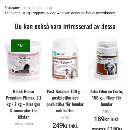
Bruksanvisning och dosering:
1 tablett / 10 kg kroppsvikt/ dag Angiven dosering bör ej överskridas.
Du kan också vara intresserad av dessa
REA
Black Horse
Post Balance 100 g –
Aika Fiberon Forte,
Premium Piimax, 2,1
postbiotika och
150 g – Fiber för
kg / 7 kg – Kiselgur
prebiotika för hundar
hundar
& mineraler för
och katter
AIKA
hästar
AIKA
189
kr
Inkl.
Black Horse
249
kr
Inkl.
/
150g
moms