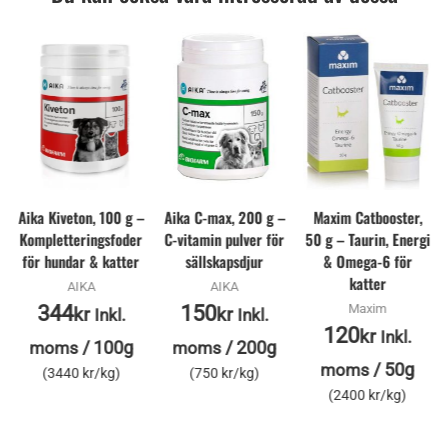
Aika Kiveton, 100 g –
Aika C-max, 200 g –
Maxim Catbooster,
Kompletteringsfoder
C-vitamin pulver för
50 g – Taurin, Energi
för hundar & katter
sällskapsdjur
& Omega-6 för
katter
AIKA
AIKA
344
150
Maxim
kr
kr
Inkl.
Inkl.
120
kr
Inkl.
/
100g
/
200g
moms
moms
/
50g
moms
(3440 kr/kg)
(750 kr/kg)
(2400 kr/kg)