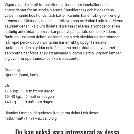
Vigoron cardio är ett kompletteringsfoder som innehåller flera
antioxidanter för att stödja hjärtats (musklernas) och blodkärlens
välbefinnande hos hundar och katter. Karnitin har en viktig roll i energi
ämnesomsättningen, speciellt i fettsyrornas oxidation i mitokondrierna.
Taurinet deltar i kalcium flödets reglering i cellerna. Pycnogenol är en
naturlig antioxidant som verkar positivt på hjärtats och blodkärlens
funktion. Ubikinon deltar i cellandningen och skyddar cellmembranet
från lipid peroxidation. E-vitamin har en viktig uppgift i muskel
funktionen, den skyddar också cellerna mot oxidation. I synnerhet
seniorerna har fördelar av att använda Vigoron Cardio. Vigoron lämpar
sig även för sporthundar och konvalescenter.
Dosering:
Djurens (hund, katt)
vikt:
1-15 kg:…….. 3 mått om dagen
15- 40 kg:…. 6 mått om dagen
>40 kg:…….. 9 mått om dagen
Blandas i maten, dagsdosen kan gärna delas i två doser.
mitta/ mått (1 ml) = n./ca. 0,6 g
Du kan också vara intresserad av dessa