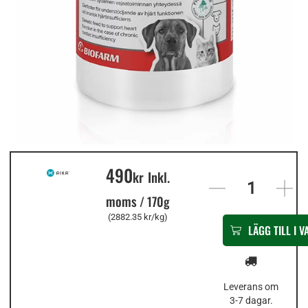
490
In
kr
Inkl.
stock
moms
/
170g
(2882.35 kr/kg)
LÄGG TILL I 
Leverans om
3-7 dagar.