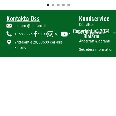
Kontakta Oss
Kundservice
Köpvilkor
biofarm@biofarm.fi
Copyright © 2021
Betalningssätt & finans
+358 9 225 2560 | SE: 7-15, FI: 8-16
Biofarm
Ångerrätt & garanti
Yrittäjäntie 20, 03600 Karkkila,
Finland
Sekretessinformation