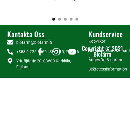
Kontakta Oss
Kundservice
Köpvilkor
biofarm@biofarm.fi
Copyright © 2021
Betalningssätt & finans
+358 9 225 2560 | SE: 7-15, FI: 8-16
Biofarm
Ångerrätt & garanti
Yrittäjäntie 20, 03600 Karkkila,
Finland
Sekretessinformation