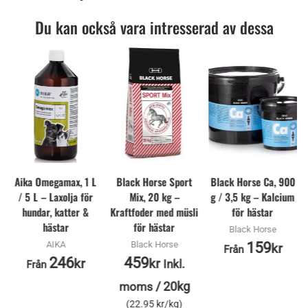
Du kan också vara intresserad av dessa
Aika Omegamax, 1 L
Black Horse Sport
Black Horse Ca, 900
/ 5 L – Laxolja för
Mix, 20 kg –
g / 3,5 kg – Kalcium
hundar, katter &
Kraftfoder med müsli
för hästar
hästar
för hästar
Black Horse
AIKA
Black Horse
159
kr
Från
246
459
kr
kr
Inkl.
Från
/
20kg
moms
(22.95 kr/kg)