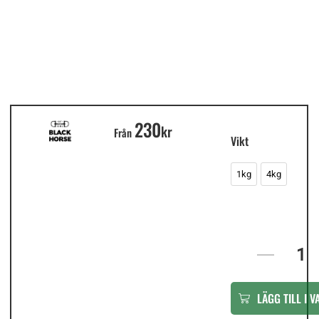
230
In
kr
Från
stock
Vikt
1kg
4kg
LÄGG TILL I 