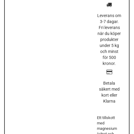
Leverans om
3-7 dagar.
Fri leverans
när du köper
produkter
under 5 kg
och minst
för 500
kronor.
Betala
säkert med
kort eller
Klarna
Ett tillskott
med
magnesium
(citrat och