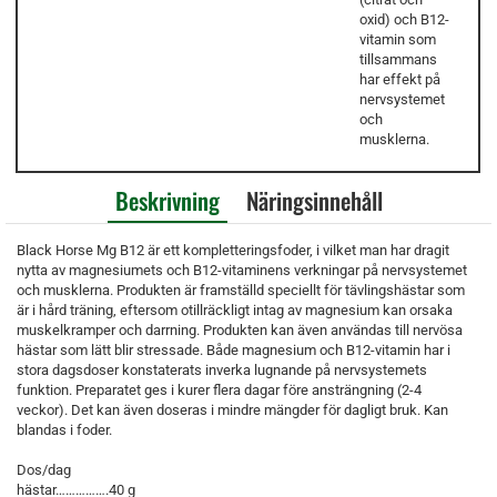
oxid) och B12-
vitamin som
tillsammans
har effekt på
nervsystemet
och
musklerna.
Beskrivning
Näringsinnehåll
Black Horse Mg B12 är ett kompletteringsfoder, i vilket man har dragit
nytta av magnesiumets och B12-vitaminens verkningar på nervsystemet
och musklerna. Produkten är framställd speciellt för tävlingshästar som
är i hård träning, eftersom otillräckligt intag av magnesium kan orsaka
muskelkramper och darrning. Produkten kan även användas till nervösa
hästar som lätt blir stressade. Både magnesium och B12-vitamin har i
stora dagsdoser konstaterats inverka lugnande på nervsystemets
funktion. Preparatet ges i kurer flera dagar före ansträngning (2-4
veckor). Det kan även doseras i mindre mängder för dagligt bruk. Kan
blandas i foder.
Dos/dag
hästar…………….40 g