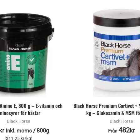
Amino E, 800 g – E-vitamin och
Black Horse Premium Cartivet + 
minosyror för hästar
kg – Glukosamin & MSM fö
Black Horse
Black Horse
482
kr
kr
/
800g
Inkl. moms
Från
(311.25 kr/kg)