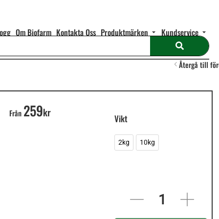
logg
Om Biofarm
Kontakta Oss
Produktmärken
Kundservice
Återgå till fö
259
In
kr
Från
stock
Vikt
2kg
10kg