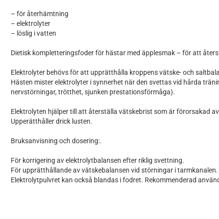
– för återhämtning
– elektrolyter
– löslig i vatten
Dietisk kompletteringsfoder för hästar med äpplesmak – för att återst
Elektrolyter behövs för att upprätthålla kroppens vätske- och saltbal
Hästen mister elektrolyter i synnerhet när den svettas vid hårda trä
nervstörningar, trötthet, sjunken prestationsförmåga).
Elektrolyten hjälper till att återställa vätskebrist som är förorsaka
Upperätthåller drick lusten.
Bruksanvisning och dosering:.
För korrigering av elektrolytbalansen efter riklig svettning.
För upprätthållande av vätskebalansen vid störningar i tarmkanalen. 25
Elektrolytpulvret kan också blandas i fodret. Rekommenderad användnin