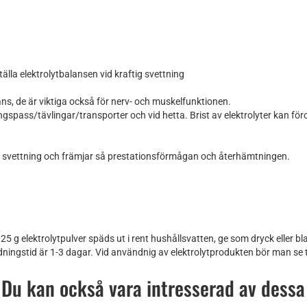
älla elektrolytbalansen vid kraftig svettning
ans, de är viktiga också för nerv- och muskelfunktionen.
ningspass/tävlingar/transporter och vid hetta. Brist av elektrolyter kan
d av svettning och främjar så prestationsförmågan och återhämtningen.
 g elektrolytpulver späds ut i rent hushållsvatten, ge som dryck eller blan
gstid är 1-3 dagar. Vid användnig av elektrolytprodukten bör man se till 
Du kan också vara intresserad av dessa