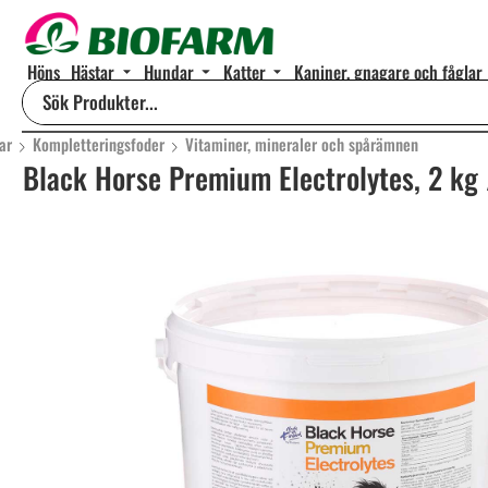
Höns
Hästar
Hundar
Katter
Kaniner, gnagare och fåglar
ar
Kompletteringsfoder
Vitaminer, mineraler och spårämnen
Black Horse Premium Electrolytes, 2 kg /