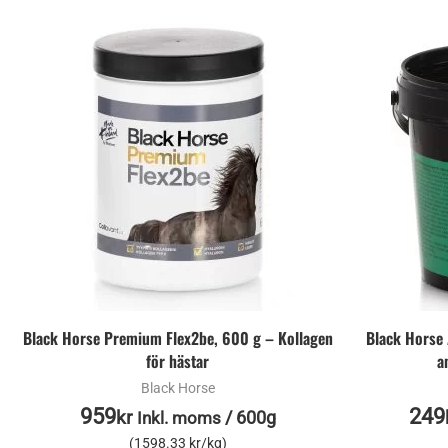
Black Horse Premium Flex2be, 600 g – Kollagen
Black Horse 
för hästar
a
Black Horse
959
249
kr
/
600g
Inkl. moms
(1598.33 kr/kg)