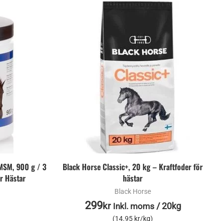
MSM, 900 g / 3
Black Horse Classic+, 20 kg – Kraftfoder för
r Hästar
hästar
Black Horse
299
kr
/
20kg
Inkl. moms
(14.95 kr/kg)