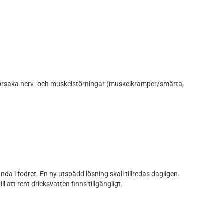
 förorsaka nerv- och muskelstörningar (muskelkramper/smärta,
da i fodret. En ny utspädd lösning skall tillredas dagligen.
att rent dricksvatten finns tillgängligt.