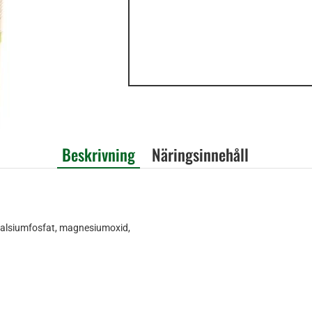
Beskrivning
Näringsinnehåll
ikalsiumfosfat, magnesiumoxid,