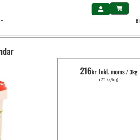
B
undar
216
Inkl. moms
kr
/
3kg
(72 kr/kg)