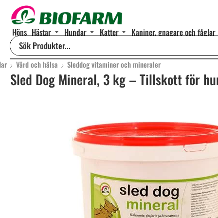
Höns
Hästar
Hundar
Katter
Kaniner, gnagare och fåglar
dar
Vård och hälsa
Sleddog vitaminer och mineraler
Sled Dog Mineral, 3 kg – Tillskott för h