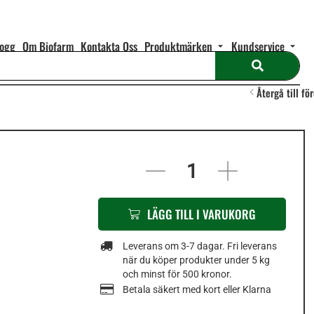
logg
Om Biofarm
Kontakta Oss
Produktmärken
Kundservice
Återgå till fö
In stock
LÄGG TILL I VARUKORG
Leverans om 3-7 dagar. Fri leverans
när du köper produkter under 5 kg
och minst för 500 kronor.
Betala säkert med kort eller Klarna