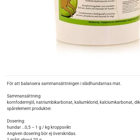
För att balansera sammansättningen i slädhundarnas mat.
Sammansättning
kornfodermjöl, natriumbikarbonat, kaliumklorid, kalciumkarbonat, d
spårelement produkter.
Dosering:
hundar …0,5 – 1 g / kg kroppsvikt
Angiven dosering bör ej överskridas.
1 mått about 20 g