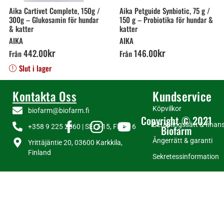
Aika Cartivet Complete, 150g /
Aika Petguide Synbiotic, 75 g /
300g – Glukosamin för hundar
150 g – Probiotika för hundar &
& katter
katter
AIKA
AIKA
kr
kr
442
.
00
146
.
00
Från
Från
Slut i lager
Kontakta Oss
Kundservice
Köpvilkor
biofarm@biofarm.fi
Copyright © 2021
Betalningssätt & finans
+358 9 225 2560 | SE: 7-15, FI: 8-16
Biofarm
Ångerrätt & garanti
Yrittäjäntie 20, 03600 Karkkila,
Finland
Sekretessinformation