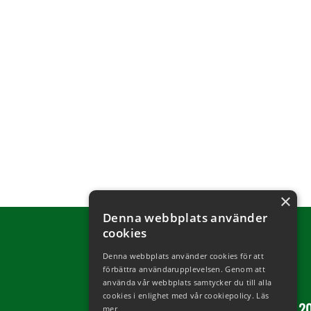
×
Denna webbplats använder
cookies
Denna webbplats använder cookies för att
förbättra användarupplevelsen. Genom att
använda vår webbplats samtycker du till alla
cookies i enlighet med vår cookiepolicy.
Läs
Copyright © 2
mer