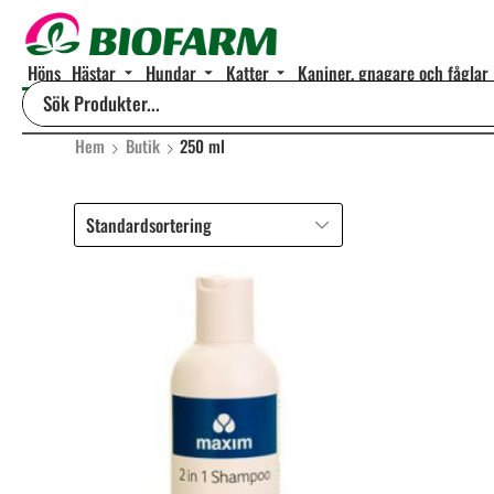
Höns
Hästar
Hundar
Katter
Kaniner, gnagare och fåglar
Hem
Butik
250 ml