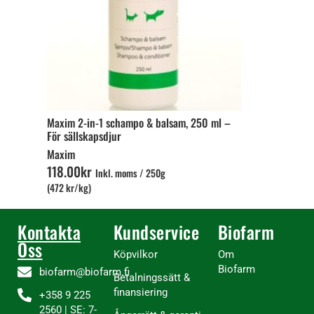
Maxim 2-in-1 schampo & balsam, 250 ml –
För sällskapsdjur
Maxim
118
.
00
kr
Inkl. moms
/
250g
(472 kr/kg)
Kontakta
Kundservice
Biofarm
Oss
Köpvilkor
Om
Biofarm
biofarm@biofarm.fi
Betalningssätt &
finansiering
+358 9 225
2560 | SE: 7-