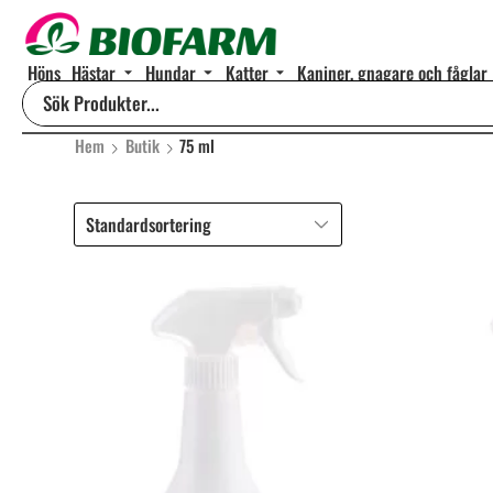
Höns
Hästar
Hundar
Katter
Kaniner, gnagare och fåglar
Hem
Butik
75 ml