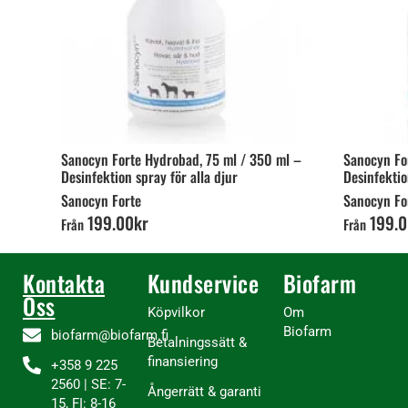
Sanocyn Forte Hydrobad, 75 ml / 350 ml –
Sanocyn Fo
Desinfektion spray för alla djur
Desinfektio
Sanocyn Forte
Sanocyn Fo
199
.
00
kr
199
.
0
Från
Från
Kontakta
Kundservice
Biofarm
Oss
Köpvilkor
Om
Biofarm
biofarm@biofarm.fi
Betalningssätt &
finansiering
+358 9 225
2560 | SE: 7-
Ångerrätt & garanti
15, FI: 8-16