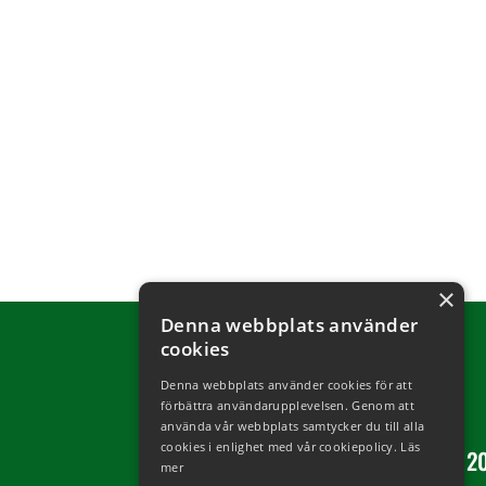
×
Denna webbplats använder
cookies
Denna webbplats använder cookies för att
förbättra användarupplevelsen. Genom att
använda vår webbplats samtycker du till alla
cookies i enlighet med vår cookiepolicy.
Läs
Copyright © 2
mer