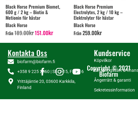
Black Horse Premium Biomet,
Black Horse Premium
600 g / 2 kg – Biotin &
Electrolytes, 2 kg / 10 kg –
Metionin för hästar
Elektrolyter för hästar
Black Horse
Black Horse
kr
kr
kr
189
.
00
151
.
00
259
.
00
Från
Från
Kontakta Oss
Kundservice
Köpvilkor
biofarm@biofarm.fi
Copyright © 2021
Betalningssätt & finans
+358 9 225 2560 | SE: 7-15, FI: 8-16
Biofarm
Ångerrätt & garanti
Yrittäjäntie 20, 03600 Karkkila,
Finland
Sekretessinformation